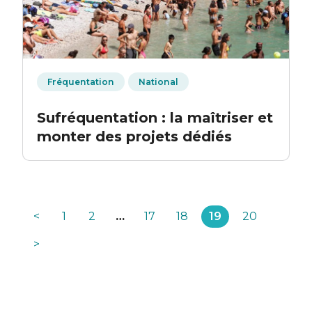
Fréquentation
National
Sufréquentation : la maîtriser et
monter des projets dédiés
<
1
2
…
17
18
19
20
>