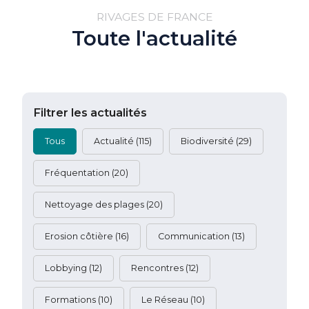
RIVAGES DE FRANCE
Toute l'actualité
Filtrer les actualités
filtre actus
Tous
Actualité
(115)
Biodiversité
(29)
Fréquentation
(20)
Nettoyage des plages
(20)
Erosion côtière
(16)
Communication
(13)
Lobbying
(12)
Rencontres
(12)
Formations
(10)
Le Réseau
(10)