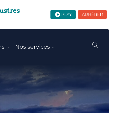
custres
PLAY
ADHÉRER
ns
Nos services