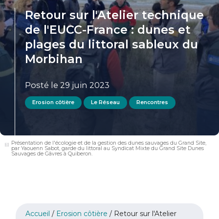
Retour sur l'Atelier technique
de l'EUCC-France : dunes et
plages du littoral sableux du
Morbihan
Posté le 29 juin 2023
Erosion côtière
Le Réseau
Rencontres
Présentation de l'écologie et de la gestion des dunes sauvages du Grand Site,
par Yaouenn Sabot, garde du littoral au Syndicat Mixte du Grand Site Dunes
Sauvages de Gâvres à Quiberon.
Accueil
/
Erosion côtière
/
Retour sur l'Atelier