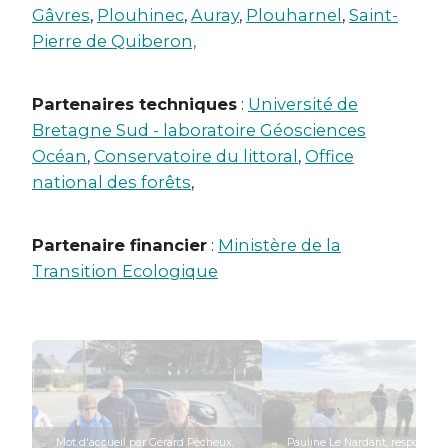
Gâvres
,
Plouhinec
,
Auray
,
Plouharnel
,
Saint-
Pierre de Quiberon,
Partenaires techniques
:
Université de
Bretagne Sud - laboratoire Géosciences
Océan
,
Conservatoire du littoral
,
Office
national des forêts
,
Partenaire financier
:
Ministère de la
Transition Ecologique
Mot d'accueil par Gérard Pêcheux,
Pauline Le Nardant, responsabl