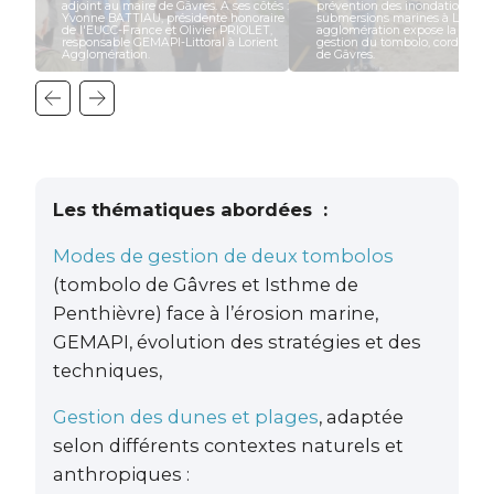
adjoint au maire de Gâvres. A ses côtés :
prévention des inondations et
Yvonne BATTIAU, présidente honoraire
submersions marines à Lorient
de l'EUCC-France et Olivier PRIOLET,
agglomération expose la straté
responsable GEMAPI-Littoral à Lorient
gestion du tombolo, cordon omb
Agglomération.
de Gâvres.
Les thématiques abordées :
Modes de gestion de deux tombolos
(tombolo de Gâvres et Isthme de
Penthièvre) face à l’érosion marine,
GEMAPI, évolution des stratégies et des
techniques,
Gestion des dunes et plages
, adaptée
selon différents contextes naturels et
anthropiques :