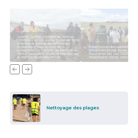
Juliette Quilfen, chargée de mission
GEMAPI à la CDC Auray Quiberon Terre
Atlantique, expose les différentes
modalités d'intervention de la
Présentation des opérations de
collectivité sur l'Isthme de Penthièvre,
réhabilitation des dunes grises
mince tombolo anthropisé menacé par
Plouharnel par Loïc GOUGUET,
la montée du niveau marin.
responsable littoral national à 
Nettoyage des plages