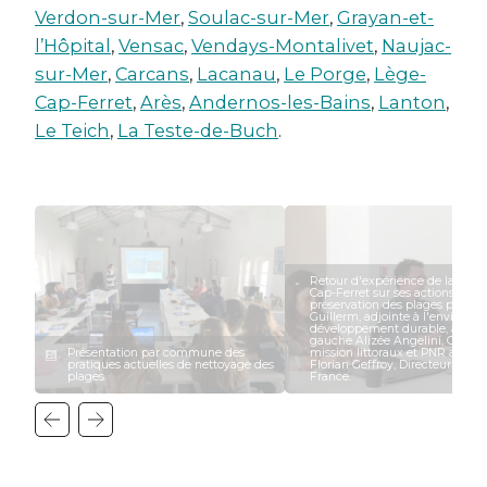
Verdon-sur-Mer
,
Soulac-sur-Mer
,
Grayan-et-
l’Hôpital
,
Vensac
,
Vendays-Montalivet
,
Naujac-
sur-Mer
,
Carcans
,
Lacanau
,
Le Porge
,
Lège-
Cap-Ferret
,
Arès
,
Andernos-les-Bains
,
Lanton
,
Le Teich
,
La Teste-de-Buch
.
Retour d'expérience de la ville
Cap-Ferret sur ses actions de
préservation des plages par Ca
Guillerm, adjointe à l'environn
développement durable, agenda
gauche Alizée Angelini, Charg
Présentation par commune des
mission littoraux et PNR au CD
pratiques actuelles de nettoyage des
Florian Geffroy, Directeur de R
plages
France.