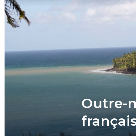
Outre-m
françai