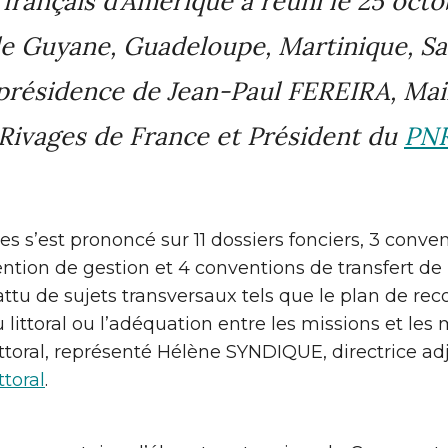
 français d’Amérique a réuni le 25 oc
de Guyane, Guadeloupe, Martinique, Sa
présidence de Jean-Paul FEREIRA, Mai
ivages de France et Président du
PNR
es s’est prononcé sur 11 dossiers fonciers, 3 conve
ention de gestion et 4 conventions de transfert de
ttu de sujets transversaux tels que le plan de re
 littoral ou l’adéquation entre les missions et le
ttoral, représenté Hélène SYNDIQUE, directrice ad
ttoral
.