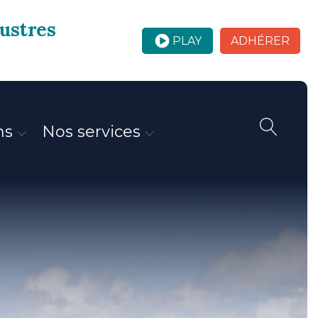
custres
PLAY
ADHÉRER
ns
Nos services