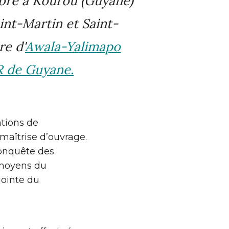
tobre à Kourou (Guyane)
int-Martin et Saint-
re d'
Awala-Yalimapo
 de Guyane.
ntions de
 maîtrise d’ouvrage.
conquête des
s moyens du
jointe du