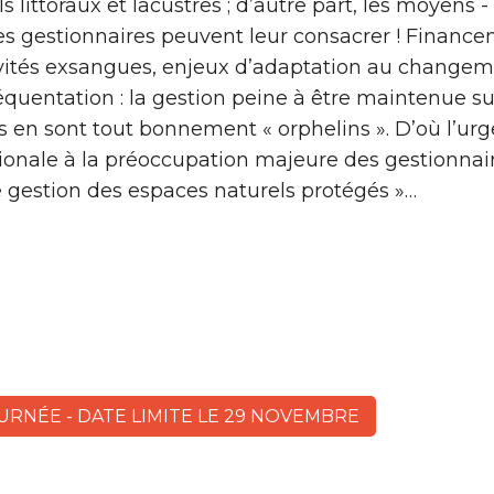
 littoraux et lacustres ; d’autre part, les moyens -
es gestionnaires peuvent leur consacrer ! Finance
tivités exsangues, enjeux d’adaptation au changem
réquentation : la gestion peine à être maintenue s
s en sont tout bonnement « orphelins ». D’où l’ur
gionale à la préoccupation majeure des gestionna
e gestion des espaces naturels protégés »…
OURNÉE - DATE LIMITE LE 29 NOVEMBRE