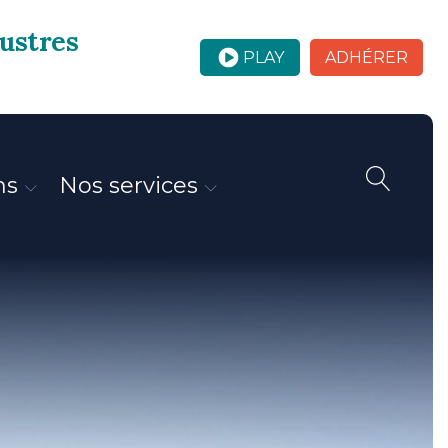
custres
PLAY
ADHÉRER
ns
Nos services