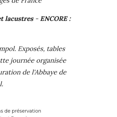
ges de France
t lacustres
-
ENCORE :
mpol. Exposés, tables
tte journée organisée
auration de l'Abbaye de
l.
ns de préservation