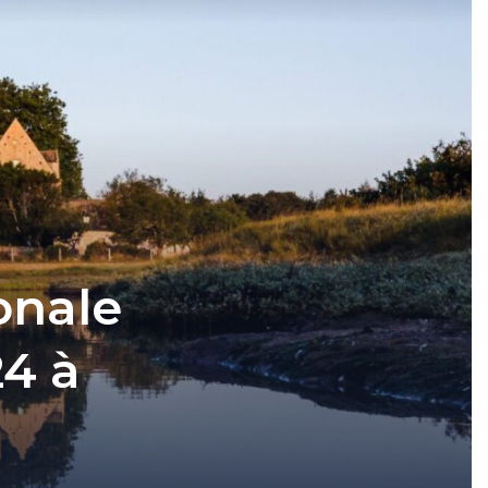
onale
4 à