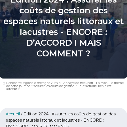
coûts de gestion des
espaces naturels littoraux et
lacustres - ENCORE :
D’ACCORD ! MAIS
COMMENT ?
Rencontre régionale Bretagne 2024 à l'Abbaye de Beauport - Paimpol. Le thème
de cette journée : "Assurer les coûts de gestion ? Tout s’étudie, rien n’est
interdit !"
Accueil
/
Edition 2024 : Assurer les coûts de gestion des
espaces naturels littoraux et lacustres - ENCORE :
D’ACCORD ! MAIS COMMENT ?