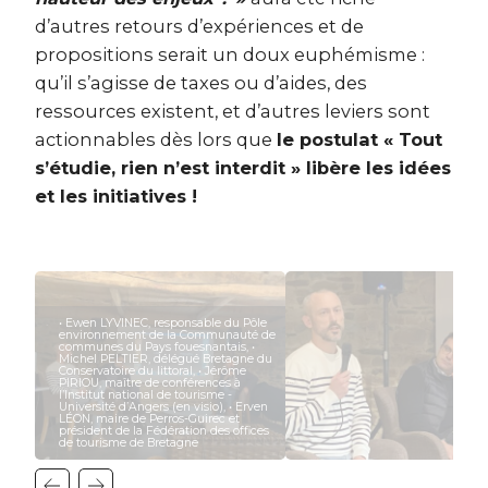
d’autres retours d’expériences et de
propositions serait un doux euphémisme :
qu’il s’agisse de taxes ou d’aides, des
ressources existent, et d’autres leviers sont
actionnables dès lors que
le postulat « Tout
s’étudie, rien n’est interdit » libère les idées
et les initiatives !
• Ewen LYVINEC, responsable du Pôle
environnement de la Communauté de
communes du Pays fouesnantais, •
Michel PELTIER, délégué Bretagne du
Conservatoire du littoral, • Jérôme
PIRIOU, maître de conférences à
l’Institut national de tourisme -
Université d’Angers (en visio), • Erven
LÉON, maire de Perros-Guirec et
président de la Fédération des offices
de tourisme de Bretagne