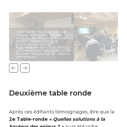
• Jean-Charles TOUZÉ directeur de
l'Abbaye de Beauport, • Armelle
NICOLAS, vice-Présidente et Olivier
PRIOLET, Directeur Nature et
Environnement à Lorient
Agglomération • Yann SOULABAILLE,
vice-Président du Département d'Ille-
et-Vilaine • Jacques MADEC, adjoint à
Locmariaquer
Deuxième table ronde
Après ces édifiants témoignages, dire que la
2
e
Table-ronde
« Quelles solutions à la
hauteur des enjeux ? »
aura été riche