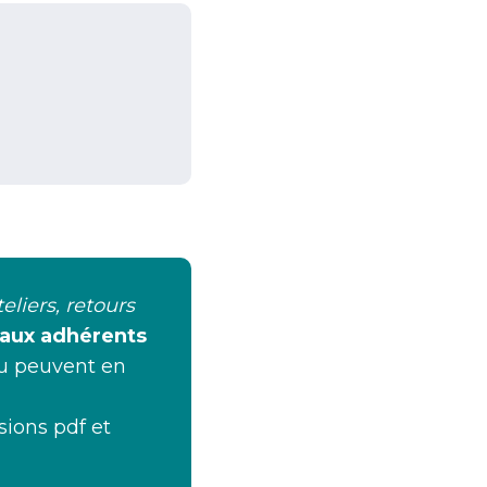
liers, retours
 aux adhérents
çu peuvent en
sions pdf et