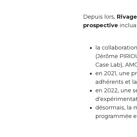
Depuis lors,
Rivage
prospective
inclua
la collaborati
(Jérôme PIRIOU
Case Lab), AMO
en 2021, une p
adhérents et la
en 2022, une s
d'expérimentat
désormais, la m
programmée en 