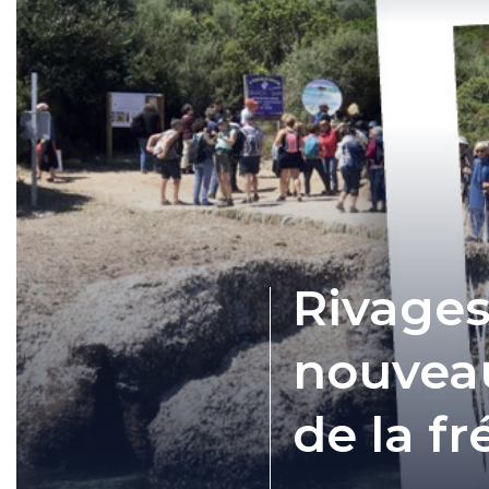
Rivages
nouveau
de la f