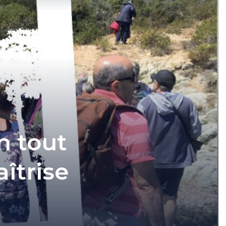
n tout
îtrise