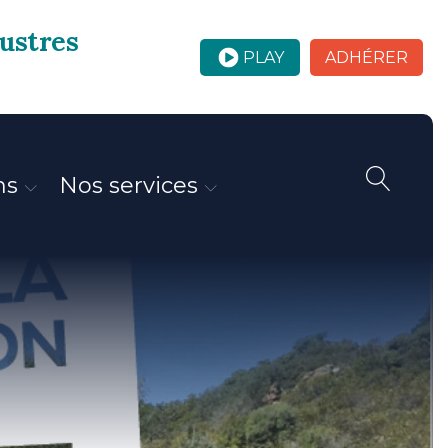
custres
PLAY
ADHÉRER
ns
Nos services