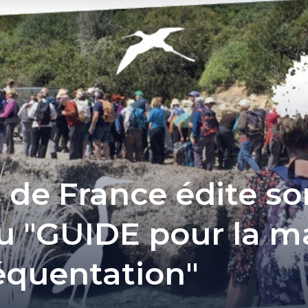
 de France édite so
 "GUIDE pour la ma
réquentation"