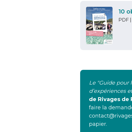
10 o
PDF |
Le "Guide pour l
d’expériences 
de Rivages de 
faire la demande
contact@rivage
papier.