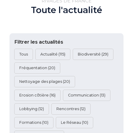
RIVAGES DE FRANCE
Toute l'actualité
Filtrer les actualités
filtre actus
Tous
Actualité
(115)
Biodiversité
(29)
Fréquentation
(20)
Nettoyage des plages
(20)
Erosion côtière
(16)
Communication
(13)
Lobbying
(12)
Rencontres
(12)
Formations
(10)
Le Réseau
(10)