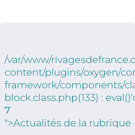
/var/www/rivagesdefrance.
content/plugins/oxygen/c
framework/components/cla
block.class.php(133) : eval()
7
">Actualités de la rubrique